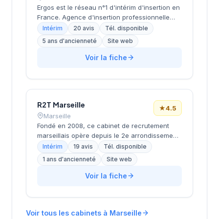
établi du recrutement en région PACA.
Ergos est le réseau n°1 d'intérim d'insertion en
France. Agence d'insertion professionnelle
spécialisée dans l'accompagnement des
Intérim
20 avis
Tél. disponible
personnes en difficultés (demandeurs
5 ans d'ancienneté
Site web
d'emploi longue durée, bénéficiaires RSA,
jeunes en difficulté, travailleurs handicapés).
Voir la fiche
Propose des formations adaptées et un suivi
personnalisé pour l'inclusion durable. Certifiée
Label RSEi niveau 3 (AFNOR 2024).
R2T Marseille
★
4.5
Marseille
Fondé en 2008, ce cabinet de recrutement
marseillais opère depuis le 2e arrondissement,
dans le quartier de la Joliette. Dirigée par
Intérim
19 avis
Tél. disponible
Monsieur Bard, cette structure accompagne
1 ans d'ancienneté
Site web
les entreprises locales dans leurs
recrutements tout en proposant des solutions
Voir la fiche
d'emploi aux candidats de la région. L'agence
bénéficie d'une notation de 4,5/5 sur Google
avec 19 avis clients. Avec plus de 15 ans
Voir tous les cabinets à Marseille
d'ancienneté sur le marché marseillais, elle