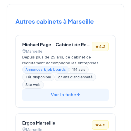
Autres cabinets à Marseille
Michael Page – Cabinet de Recrutement Marseille
★
4.2
Marseille
Depuis plus de 25 ans, ce cabinet de
recrutement accompagne les entreprises
marseillaises dans leurs recherches de profils
Annonces & job boards
114 avis
spécialisés. Basé boulevard de Dunkerque
Tél. disponible
27 ans d'ancienneté
dans le 2e arrondissement, à proximité du
Site web
quartier de la Joliette, il développe une
approche sectorielle ciblée sur les métiers du
Voir la fiche
tertiaire et de l'industrie. Dirigée par
LEBAUPAIN (BASTIDE), cette structure
bénéficie d'une solide réputation locale avec
une note de 4,2/5 basée sur 114 avis clients.
Son ancrage territorial et son expérience de
Ergos Marseille
★
4.5
plus de deux décennies en font un acteur
Marseille