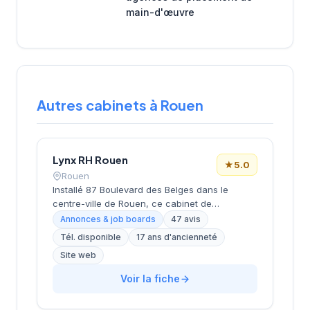
main-d'œuvre
Autres cabinets à Rouen
Lynx RH Rouen
★
5.0
Rouen
Installé 87 Boulevard des Belges dans le
centre-ville de Rouen, ce cabinet de
recrutement développe ses activités de
Annonces & job boards
47 avis
placement et de conseil en ressources
Tél. disponible
17 ans d'ancienneté
humaines sous la direction de M. Wirotius. La
Site web
structure propose des services d'intérim et de
recrutement permanent à destination des
Voir la fiche
entreprises normandes. Les 47 avis clients
attribuent une note maximale de 5/5 sur