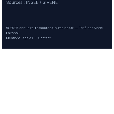
Sources : INSEE / SIRENE
© 2026 annuaire-ressources-humaines.fr — Édité par Marie
Lakanal
Mentions légales
·
Contact