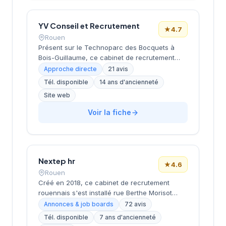
Google, témoignant de la satisfaction des
candidats et employeurs. Cette
reconnaissance client illustre l'efficacité de
YV Conseil et Recrutement
★
4.7
l'accompagnement proposé dans le bassin
Rouen
rouennais.
Présent sur le Technoparc des Bocquets à
Bois-Guillaume, ce cabinet de recrutement
intervient sur l'ensemble de l'agglomération
Approche directe
21 avis
rouennaise. Dirigé par Vert Frech, il
Tél. disponible
14 ans d'ancienneté
accompagne les entreprises normandes dans
Site web
leurs recrutements de cadres et profils
spécialisés. La structure bénéficie d'une
Voir la fiche
excellente réputation client avec une note
Google de 4,7/5 sur 21 évaluations. Son
implantation stratégique dans la technopole lui
permet de rayonner efficacement sur le tissu
économique local.
Nextep hr
★
4.6
Rouen
Créé en 2018, ce cabinet de recrutement
rouennais s'est installé rue Berthe Morisot
dans l'immeuble Phébé. La structure
Annonces & job boards
72 avis
accompagne les entreprises de la région dans
Tél. disponible
7 ans d'ancienneté
leurs problématiques de recrutement et de