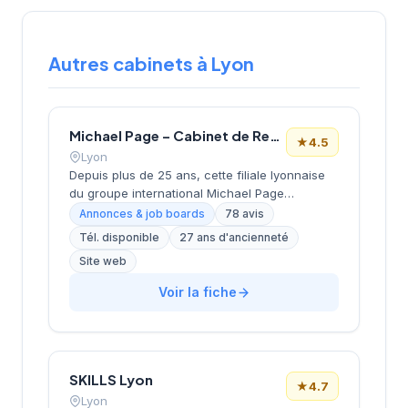
Autres cabinets à Lyon
Michael Page – Cabinet de Recrutement Lyon
★
4.5
Lyon
Depuis plus de 25 ans, cette filiale lyonnaise
du groupe international Michael Page
accompagne les entreprises et candidats
Annonces & job boards
78 avis
dans leurs projets de recrutement. Implanté
Tél. disponible
27 ans d'ancienneté
dans le 3e arrondissement au cœur du
Site web
quartier Part-Dieu, le cabinet intervient sur
l'ensemble des métiers et secteurs d'activité
Voir la fiche
avec une approche spécialisée par division.
Dirigé par l'équipe Lebaupain-Bastide, il
bénéficie d'une notation Google de 4,5/5
étoiles basée sur 78 avis clients. Cette
structure s'appuie sur le réseau mondial
SKILLS Lyon
★
4.7
Michael Page présent dans plus de 35 pays.
Lyon