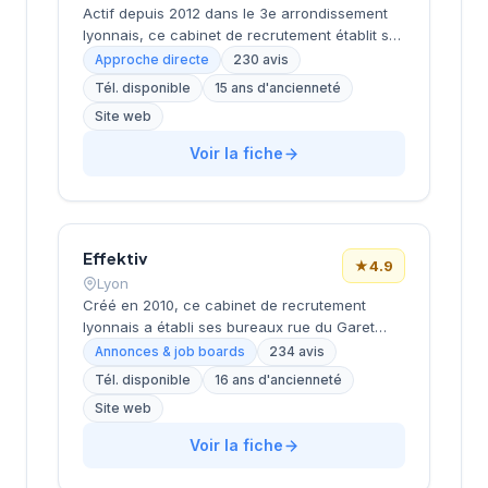
Actif depuis 2012 dans le 3e arrondissement
lyonnais, ce cabinet de recrutement établit ses
bureaux au cœur du quartier d'affaires de la
Approche directe
230 avis
Part-Dieu. La société accompagne les
Tél. disponible
15 ans d'ancienneté
entreprises dans leurs recrutements en
Site web
s'appuyant sur une connaissance approfondie
du marché local. Ses consultants interviennent
Voir la fiche
sur des postes variés, du middle management
aux fonctions dirigeantes, avec une approche
personnalisée de chaque mission. Cette
implantation stratégique dans le principal hub
économique de Lyon lui confère une position
Effektiv
★
4.9
privilégiée pour servir sa clientèle régionale.
Lyon
Créé en 2010, ce cabinet de recrutement
lyonnais a établi ses bureaux rue du Garet
dans le 1er arrondissement, au cœur du
Annonces & job boards
234 avis
quartier des Terreaux. Dirigé par FACENTE, il
Tél. disponible
16 ans d'ancienneté
s'appuie sur plus de 14 années d'expérience
Site web
dans l'accompagnement des entreprises et
des candidats. La structure bénéficie d'une
Voir la fiche
excellente réputation auprès de sa clientèle,
attestée par une note de 4,9/5 basée sur 234