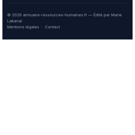
© 2026 annuaire-ressources-humaines.fr — Édité par Marie
Lakanal
Mentions légales
·
Contact