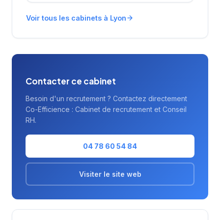
avis Google. Son implantation stratégique
entre Terreaux et Croix-Rousse lui confère
Voir tous les cabinets à Lyon
une position centrale dans l'écosystème
économique lyonnais.
Contacter ce cabinet
Besoin d'un recrutement ? Contactez directement
Co-Efficience : Cabinet de recrutement et Conseil
RH.
04 78 60 54 84
Visiter le site web