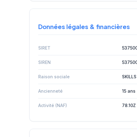
Données légales & financières
SIRET
53750
SIREN
53750
Raison sociale
SKILLS
Ancienneté
15 ans
Activité (NAF)
78.10Z