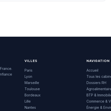
e d'une notation
note de 4,9/5 basée sur 234
e 4,5/5 étoiles
avis Google. Son
r 78 avis clients.
implantation stratégique
ructure s'appuie sur
entre Terreaux et Croix-
au mondial Michael
Rousse lui confère une
ésent dans plus de
position centrale dans
.
l'écosystème économique
lyonnais.
VILLES
NAVIGATION
 France.
Paris
Accueil
nfiance
Lyon
Tous les cabin
Marseille
Dossiers RH
Toulouse
Agroalimentair
Bordeaux
BTP & Immobili
Lille
Commerce & V
Nantes
Énergie & Env