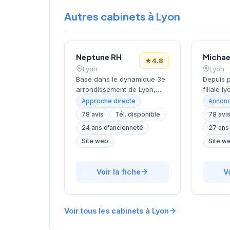
Autres cabinets à Lyon
Neptune RH
★
4.8
Lyon
Lyon
Basé dans le dynamique 3e
Depuis p
arrondissement de Lyon,
filiale 
entre Part-Dieu et
internat
Approche directe
Annonc
Préfecture, ce cabinet de
accompa
78 avis
Tél. disponible
78 avi
recrutement développe ses
et candi
24 ans d'ancienneté
27 ans
activités depuis ses locaux
projets 
de la rue Servient. Dirigé par
Implanté
Site web
Site w
PERRIOLAT, il accompagne
arrondi
les entreprises dans leurs
quartier
recherches de talents avec
Voir la fiche
cabinet 
V
une approche
l'ensemb
personnalisée. La structure
secteurs
bénéficie d'une excellente
approch
Voir tous les cabinets à Lyon
réputation auprès de sa
division.
clientèle, comme en
Lebaupai