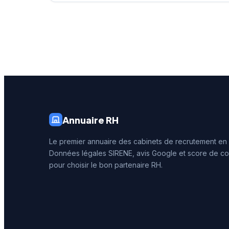
témoigne sa note de 4,8/5
bénéfici
sur Google pour 78 avis
Google d
clients.
basée su
Cette st
le rése
Page pr
35 pays
Annuaire RH
Le premier annuaire des cabinets de recrutement en
Données légales SIRENE, avis Google et score de co
pour choisir le bon partenaire RH.