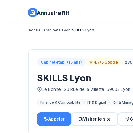
Annuaire RH
Accueil
Cabinets
Lyon
SKILLS Lyon
Cabinet établi (15 ans)
★ 4.7/5 Google
230 
SKILLS Lyon
Le Bonnel, 20 Rue de la Villette, 69003 Lyon
Finance & Comptabilité
IT & Digital
RH & Mana
Appeler
Visiter le site
G