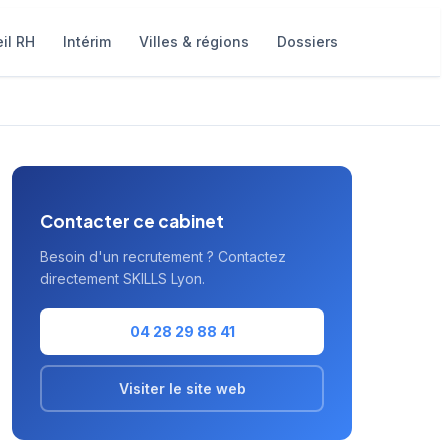
il RH
Intérim
Villes & régions
Dossiers
Contacter ce cabinet
Besoin d'un recrutement ? Contactez
directement SKILLS Lyon.
04 28 29 88 41
Visiter le site web