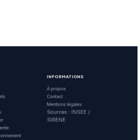
INFORMATIONS
À propos
ets
Contact
Mentions légales
Sources : INSEE /
e
SIRENE
er
ente
ironnement