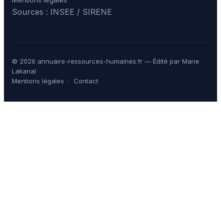
Sources : INSEE / SIRENE
© 2026 annuaire-ressources-humaines.fr — Édité par Marie
Lakanal
Mentions légales
·
Contact