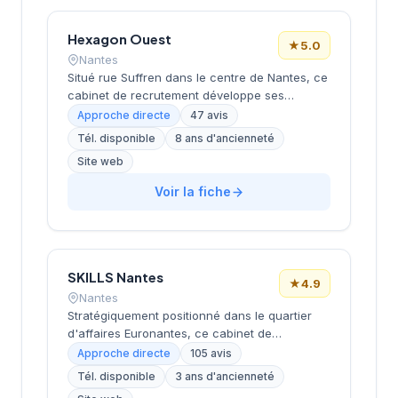
satisfaction élevée avec une note de 4,7 sur
5.
Hexagon Ouest
★
5.0
Nantes
Situé rue Suffren dans le centre de Nantes, ce
cabinet de recrutement développe ses
activités de conseil en ressources humaines
Approche directe
47 avis
auprès d'entreprises locales et régionales.
Tél. disponible
8 ans d'ancienneté
Sous la direction de Della Croce, la structure
Site web
accompagne les organisations dans leurs
recrutements avec une approche
Voir la fiche
personnalisée. L'équipe intervient sur
différents secteurs d'activité et niveaux de
postes selon les besoins exprimés par sa
clientèle. La satisfaction client se reflète dans
l'excellente notation Google de 5/5 obtenue
SKILLS Nantes
★
4.9
sur la base de 47 avis.
Nantes
Stratégiquement positionné dans le quartier
d'affaires Euronantes, ce cabinet de
recrutement accompagne les entreprises
Approche directe
105 avis
nantaises dans leurs recherches de talents
Tél. disponible
3 ans d'ancienneté
depuis plusieurs années. La structure se