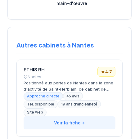
main-d'œuvre
Autres cabinets à Nantes
ETHIS RH
★
4.7
Nantes
Positionné aux portes de Nantes dans la zone
d'activité de Saint-Herblain, ce cabinet de
recrutement rayonne sur l'ensemble de la
Approche directe
45 avis
métropole nantaise. Sa proximité avec les
Tél. disponible
19 ans d'ancienneté
principaux axes économiques de
Site web
l'agglomération lui permet d'accompagner
efficacement les entreprises locales dans
Voir la fiche
leurs recrutements. L'équipe intervient sur
diverses typologies de postes et secteurs
d'activité. Les 45 avis clients témoignent d'une