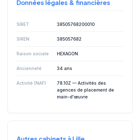
Données légales & financières
SIRET
38505768200010
SIREN
385057682
Raison sociale
HEXAGON
Ancienneté
34 ans
Activité (NAF)
78.10Z — Activités des
agences de placement de
main-d'œuvre
Autres cabinets à Lille