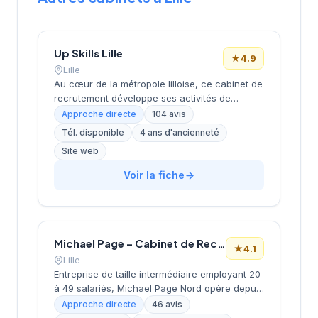
Up Skills Lille
★
4.9
Lille
Au cœur de la métropole lilloise, ce cabinet de
recrutement développe ses activités de
placement et de conseil RH depuis son
Approche directe
104 avis
implantation boulevard Louis XIV. La structure
Tél. disponible
4 ans d'ancienneté
bénéficie d'une excellente réputation locale,
Site web
attestée par une note de 4,9/5 sur plus de 100
avis clients. Intégrée au réseau Actual Group,
Voir la fiche
elle mobilise l'expertise collective du réseau
tout en conservant une approche de proximité
adaptée au marché du Nord. Cette
combinaison entre ancrage territorial et
ressources nationales constitue un atout
Michael Page – Cabinet de Recrutement Lille
★
4.1
distinctif pour accompagner les entreprises
Lille
régionales dans leurs recrutements.
Entreprise de taille intermédiaire employant 20
à 49 salariés, Michael Page Nord opère depuis
la place du Général de Gaulle à Lille depuis
Approche directe
46 avis
2000. Dirigée par Isabelle Lebaupain (Bastide),