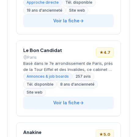
conseil en ressources humaines, le
Approche directe
Tél. disponible
recrutement de cadres et dirigeants, le
19 ans d'ancienneté
Site web
coaching et l'outplacement. Situé au 16 rue de
Monceau dans le 8e arrondissement de Paris,
Voir la fiche
à proximité du Parc Monceau, l'équipe
accompagne les entreprises franciliennes
dans leurs recherches de talents avec une
approche personnalisée.
Le Bon Candidat
★
4.7
Paris
Basé dans le 7e arrondissement de Paris, près
de la Tour Eiffel et des Invalides, ce cabinet de
recrutement bénéficie d'une localisation
Annonces & job boards
257 avis
prestigieuse au cœur de la capitale. Installé
Tél. disponible
8 ans d'ancienneté
rue de Bellechasse, il accompagne les
Site web
entreprises dans leurs recrutements avec une
approche personnalisée. La structure affiche
Voir la fiche
une excellente réputation auprès de sa
clientèle, témoignée par une note de 4.7/5 sur
plus de 250 avis Google. Cette
reconnaissance client illustre la qualité de ses
prestations de conseil en recrutement.
Anakine
★
5.0