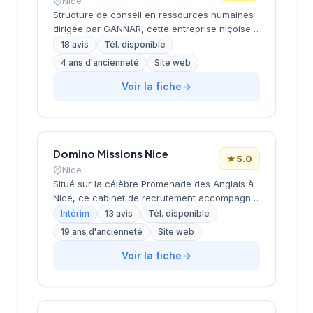
Nice
Structure de conseil en ressources humaines
dirigée par GANNAR, cette entreprise niçoise
intervient dans le recrutement et
18 avis
Tél. disponible
l'accompagnement des entreprises. Basée
4 ans d'ancienneté
Site web
avenue de Saint-Sylvestre dans le 6e
arrondissement de Nice, elle développe une
Voir la fiche
approche personnalisée du placement
professionnel. Les 18 avis clients Google lui
attribuent une notation maximale de 5/5,
témoignant de la satisfaction de sa clientèle
Domino Missions Nice
locale.
★
5.0
Nice
Situé sur la célèbre Promenade des Anglais à
Nice, ce cabinet de recrutement accompagne
les entreprises locales dans leurs recherches
Intérim
13 avis
Tél. disponible
de profils qualifiés. La structure propose des
19 ans d'ancienneté
Site web
solutions de recrutement adaptées aux
besoins spécifiques du tissu économique
Voir la fiche
azuréen. Avec une note maximale de 5/5 sur
Google basée sur 13 avis clients, l'agence
témoigne d'un service apprécié par sa
clientèle locale. Son implantation stratégique