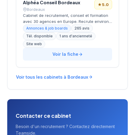
Alphéa Conseil Bordeaux
proposer ses services de recrutement aux
★
5.0
entreprises locales.
Bordeaux
Cabinet de recrutement, conseil et formation
avec 30 agences en Europe. Recrute environ
3 000 candidats par an avec un délai moyen
Annonces & job boards
265 avis
de 28 jours. Note Google 5.0/5 (265 avis).
Tél. disponible
1 ans d'ancienneté
Valeurs : proximité, exigence, expertise métier
Site web
et satisfaction client (93%).
Voir la fiche
Voir tous les cabinets à Bordeaux
Contacter ce cabinet
Besoin d'un recrutement ? Contactez directement
Teamside.