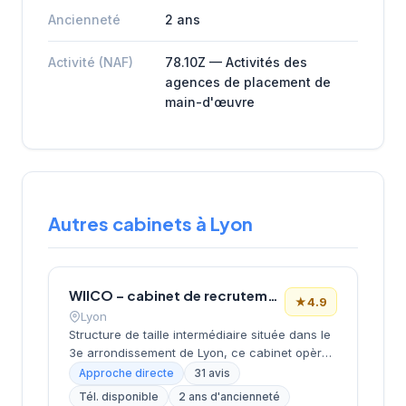
Ancienneté
2 ans
Activité (NAF)
78.10Z — Activités des
agences de placement de
main-d'œuvre
Autres cabinets à Lyon
WIICO – cabinet de recrutement
★
4.9
Lyon
Structure de taille intermédiaire située dans le
3e arrondissement de Lyon, ce cabinet opère
depuis le quartier d'affaires de la Part-Dieu.
Approche directe
31 avis
Dirigée par MOMTAZ-AZAD, l'entreprise
Tél. disponible
2 ans d'ancienneté