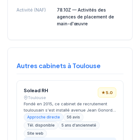
Activité (NAF)
78.10Z — Activités des
agences de placement de
main-d'œuvre
Autres cabinets à Toulouse
Solead RH
★
5.0
Toulouse
Fondé en 2015, ce cabinet de recrutement
toulousain s'est installé avenue Jean Gonord
dans le secteur dynamique de la ville rose.
Approche directe
56 avis
Dirigé par Medard, il s'appuie sur une
Tél. disponible
5 ans d'ancienneté
expertise de près de 10 ans pour
Site web
accompagner entreprises et candidats dans