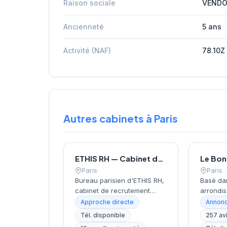
Raison sociale
VENDO
Ancienneté
5 ans
Activité (NAF)
78.10Z
Autres cabinets à Paris
ETHIS RH — Cabinet de recrutement à Paris
Paris
Paris
Bureau parisien d'ETHIS RH,
Basé da
cabinet de recrutement
arrondis
fondé en 2007, spécialisé
près de 
Approche directe
Annonc
dans le conseil en
Invalide
Tél. disponible
257 av
ressources humaines, le
recrute