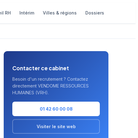
il RH
Intérim
Villes & régions
Dossiers
Contacter ce cabinet
Besoin d'un recrutement ? Contactez
directement VENDOME RESSOURCES
HUMAINES (VRH).
01 42 60 00 08
Visiter le site web