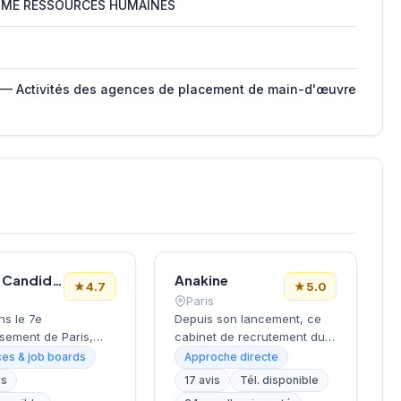
ME RESSOURCES HUMAINES
 — Activités des agences de placement de main-d'œuvre
Le Bon Candidat
Anakine
★
4.7
★
5.0
Paris
ns le 7e
Depuis son lancement, ce
sement de Paris,
cabinet de recrutement du
la Tour Eiffel et des
9e arrondissement
es & job boards
Approche directe
s, ce cabinet de
accompagne les entreprises
is
17 avis
Tél. disponible
ment bénéficie d'une
dans leurs recherches de