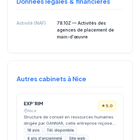
Données légales & financières
Activité (NAF)
78.10Z — Activités des
agences de placement de
main-d'œuvre
Autres cabinets à Nice
EXP’RIM
★
5.0
Nice
Structure de conseil en ressources humaines
dirigée par GANNAR, cette entreprise niçoise
intervient dans le recrutement et
18 avis
Tél. disponible
l'accompagnement des entreprises. Basée
4 ans d'ancienneté
Site web