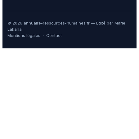
© 2026 annuaire-ressources-humaines.fr — Édité par Marie
Lakanal
Mentions légales
·
Contact