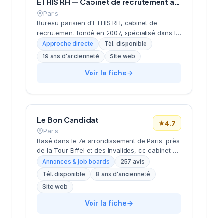
ETHIS RH — Cabinet de recrutement à Paris
Paris
Bureau parisien d'ETHIS RH, cabinet de
recrutement fondé en 2007, spécialisé dans le
conseil en ressources humaines, le
Approche directe
Tél. disponible
recrutement de cadres et dirigeants, le
19 ans d'ancienneté
Site web
coaching et l'outplacement. Situé au 16 rue de
Monceau dans le 8e arrondissement de Paris,
Voir la fiche
à proximité du Parc Monceau, l'équipe
accompagne les entreprises franciliennes
dans leurs recherches de talents avec une
approche personnalisée.
Le Bon Candidat
★
4.7
Paris
Basé dans le 7e arrondissement de Paris, près
de la Tour Eiffel et des Invalides, ce cabinet de
recrutement bénéficie d'une localisation
Annonces & job boards
257 avis
prestigieuse au cœur de la capitale. Installé
Tél. disponible
8 ans d'ancienneté
rue de Bellechasse, il accompagne les
Site web
entreprises dans leurs recrutements avec une
approche personnalisée. La structure affiche
Voir la fiche
une excellente réputation auprès de sa