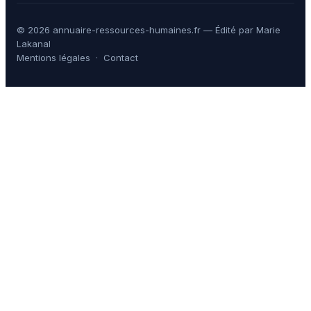
© 2026 annuaire-ressources-humaines.fr — Édité par Marie
Lakanal
Mentions légales
·
Contact