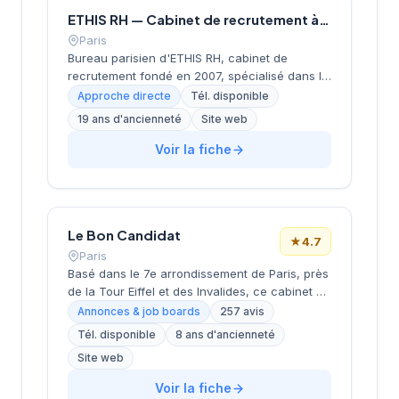
ETHIS RH — Cabinet de recrutement à Paris
Paris
Bureau parisien d'ETHIS RH, cabinet de
recrutement fondé en 2007, spécialisé dans le
conseil en ressources humaines, le
Approche directe
Tél. disponible
recrutement de cadres et dirigeants, le
19 ans d'ancienneté
Site web
coaching et l'outplacement. Situé au 16 rue de
Monceau dans le 8e arrondissement de Paris,
Voir la fiche
à proximité du Parc Monceau, l'équipe
accompagne les entreprises franciliennes
dans leurs recherches de talents avec une
approche personnalisée.
Le Bon Candidat
★
4.7
Paris
Basé dans le 7e arrondissement de Paris, près
de la Tour Eiffel et des Invalides, ce cabinet de
recrutement bénéficie d'une localisation
Annonces & job boards
257 avis
prestigieuse au cœur de la capitale. Installé
Tél. disponible
8 ans d'ancienneté
rue de Bellechasse, il accompagne les
Site web
entreprises dans leurs recrutements avec une
approche personnalisée. La structure affiche
Voir la fiche
une excellente réputation auprès de sa