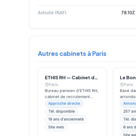
Activité (NAF)
78.10Z
Autres cabinets à Paris
ETHIS RH — Cabinet de recrutement à Paris
Paris
Paris
Bureau parisien d'ETHIS RH,
Basé da
cabinet de recrutement
arrondis
fondé en 2007, spécialisé
près de 
Approche directe
Annonc
dans le conseil en
Invalide
Tél. disponible
257 av
ressources humaines, le
recrute
19 ans d'ancienneté
Tél. di
recrutement de cadres et
localisa
dirigeants, le coaching et
cœur de 
Site web
8 ans 
l'outplacement. Situé au 16
rue de B
Site w