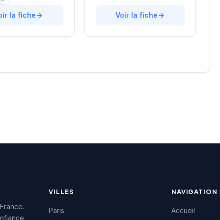
gne les entreprises
rue de Clichy dans le
urs recrutements
oir la fiche
quartier Opéra-Grands
Voir la fiche
e approche
Boulevards, la structure
lisée. La structure
développe une expertise
une excellente
particulière sur les profils
on auprès de sa
techniques et commerciaux
e, témoignée par une
des secteurs innovants.
4.7/5 sur plus de
L'équipe intervient tant sur
 Google. Cette
des recrutements
issance client
permanents que sur des
la qualité de ses
missions de conseil en
ons de conseil en
ressources humaines. La
ment.
notation maximale de 5/5
sur Google témoigne de la
satisfaction des clients
accompagnés.
VILLES
NAVIGATION
 France.
Paris
Accueil
nfiance