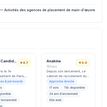
 — Activités des agences de placement de main-d'œuvre
Le Bon Candidat
Anakine
★
4.7
★
5.0
Paris
ns le 7e
Depuis son lancement, ce
sement de Paris,
cabinet de recrutement du
la Tour Eiffel et des
9e arrondissement
es & job boards
Approche directe
s, ce cabinet de
accompagne les entreprises
is
17 avis
Tél. disponible
ment bénéficie d'une
dans leurs recherches de
sponible
24 ans d'ancienneté
tion prestigieuse au
talents, avec une approche
la capitale. Installé
centrée sur les métiers du
d'ancienneté
Site web
ellechasse, il
digital et de la tech. Basée
eb