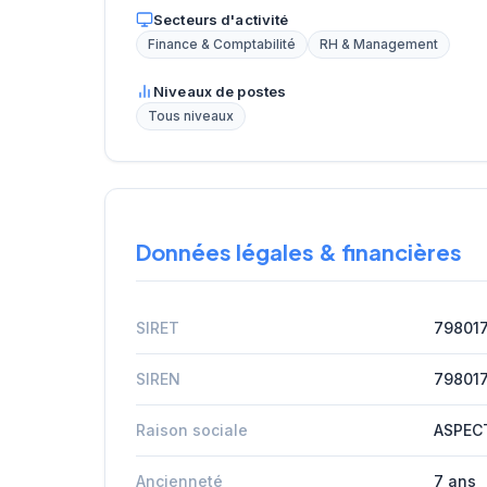
Secteurs d'activité
Finance & Comptabilité
RH & Management
Niveaux de postes
Tous niveaux
Données légales & financières
SIRET
79801
SIREN
79801
Raison sociale
ASPEC
Ancienneté
7 ans