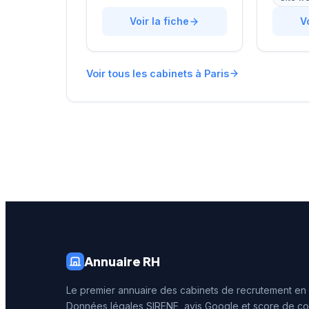
rue de Monceau dans le 8e
accompa
arrondissement de Paris, à
Voir la fiche
dans le
V
proximité du Parc Monceau,
avec un
l'équipe accompagne les
personna
entreprises franciliennes
affiche 
Voir tous les cabinets à Paris
dans leurs recherches de
réputati
talents avec une approche
clientèl
personnalisée.
note de 
250 avis
reconna
illustre 
prestati
recrute
Annuaire RH
Le premier annuaire des cabinets de recrutement en
Données légales SIRENE, avis Google et score de co