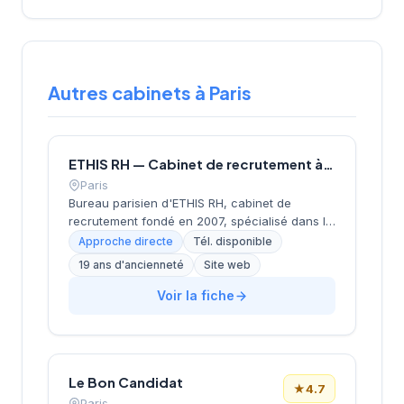
Autres cabinets à Paris
ETHIS RH — Cabinet de recrutement à Paris
Paris
Bureau parisien d'ETHIS RH, cabinet de
recrutement fondé en 2007, spécialisé dans le
conseil en ressources humaines, le
Approche directe
Tél. disponible
recrutement de cadres et dirigeants, le
19 ans d'ancienneté
Site web
coaching et l'outplacement. Situé au 16 rue de
Monceau dans le 8e arrondissement de Paris,
Voir la fiche
à proximité du Parc Monceau, l'équipe
accompagne les entreprises franciliennes
dans leurs recherches de talents avec une
approche personnalisée.
Le Bon Candidat
★
4.7
Paris