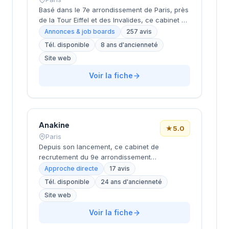
Basé dans le 7e arrondissement de Paris, près
de la Tour Eiffel et des Invalides, ce cabinet de
recrutement bénéficie d'une localisation
Annonces & job boards
257 avis
prestigieuse au cœur de la capitale. Installé
Tél. disponible
8 ans d'ancienneté
rue de Bellechasse, il accompagne les
Site web
entreprises dans leurs recrutements avec une
approche personnalisée. La structure affiche
Voir la fiche
une excellente réputation auprès de sa
clientèle, témoignée par une note de 4.7/5 sur
plus de 250 avis Google. Cette
reconnaissance client illustre la qualité de ses
prestations de conseil en recrutement.
Anakine
★
5.0
Paris
Depuis son lancement, ce cabinet de
recrutement du 9e arrondissement
accompagne les entreprises dans leurs
Approche directe
17 avis
recherches de talents, avec une approche
Tél. disponible
24 ans d'ancienneté
centrée sur les métiers du digital et de la tech.
Site web
Basée rue de Clichy dans le quartier Opéra-
Grands Boulevards, la structure développe
Voir la fiche
une expertise particulière sur les profils
techniques et commerciaux des secteurs