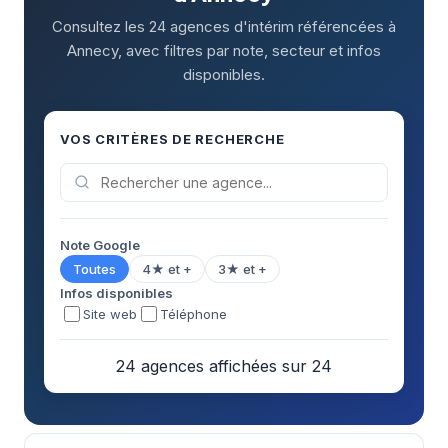
Consultez les 24 agences d'intérim référencées à
Annecy, avec filtres par note, secteur et infos
disponibles.
VOS CRITÈRES DE RECHERCHE
Note Google
Toutes
4★ et +
3★ et +
Infos disponibles
Site web
Téléphone
24 agences affichées sur 24