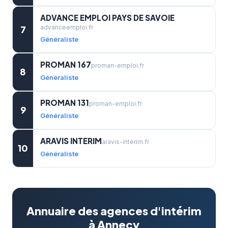
ADVANCE EMPLOI PAYS DE SAVOIE
7
advanceemploi.fr
Généraliste
PROMAN 167
proman-emploi.fr
8
Généraliste
PROMAN 131
proman-emploi.fr
9
Généraliste
ARAVIS INTERIM
aravis-interim.fr
10
Généraliste
Annuaire des agences d'intérim
à Annecy