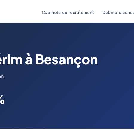
Cabinets de recrutement
Cabinets conse
érim à Besançon
on.
%