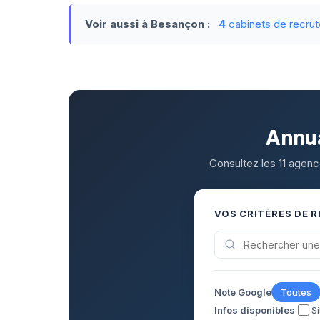
Voir aussi à Besançon :
4
cabinets de recru
Annua
Consultez les 11 agenc
VOS CRITÈRES DE 
Note Google
Toutes
Infos disponibles
S