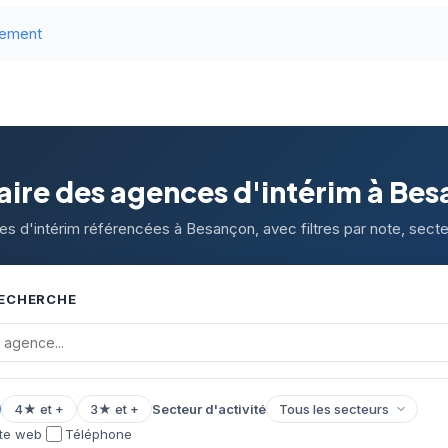
tement
ire des agences d'intérim à Be
es d'intérim référencées à Besançon, avec filtres par note, secteu
RECHERCHE
4★ et +
3★ et +
Secteur d'activité
ite web
Téléphone