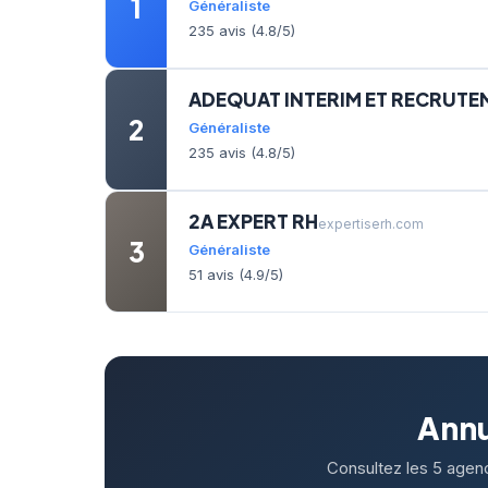
1
Généraliste
235 avis (4.8/5)
ADEQUAT INTERIM ET RECRUTE
2
Généraliste
235 avis (4.8/5)
2A EXPERT RH
expertiserh.com
3
Généraliste
51 avis (4.9/5)
Annu
Consultez les 5 agenc