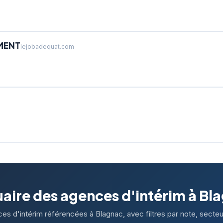
MENT
lejobadequat.com
aire des agences d'intérim à Bl
es d'intérim référencées à Blagnac, avec filtres par note, secteur