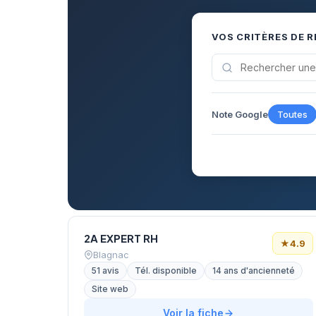
VOS CRITÈRES DE 
Note Google
Toutes
2A EXPERT RH
★
4.9
Blagnac
51 avis
Tél. disponible
14 ans d'ancienneté
Site web
Voir la fiche