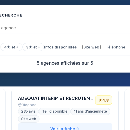
RECHERCHE
4★ et +
3★ et +
Infos disponibles
Site web
Téléphone
5 agences affichées sur 5
ADEQUAT INTERIM ET RECRUTEMENT
★
4.8
Blagnac
235 avis
Tél. disponible
11 ans d'ancienneté
Site web
Voir la fiche