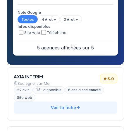
Note Google
Toutes
4★ et +
3★ et +
Infos disponibles
Site web
Téléphone
5 agences affichées sur 5
AXIA INTERIM
★
5.0
Boulogne-sur-Mer
22 avis
Tél. disponible
6 ans d'ancienneté
Site web
Voir la fiche