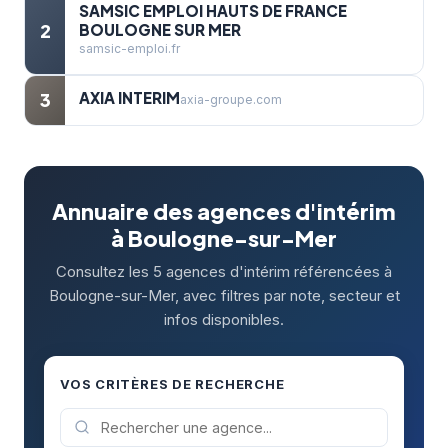
SAMSIC EMPLOI HAUTS DE FRANCE
2
BOULOGNE SUR MER
samsic-emploi.fr
AXIA INTERIM
3
axia-groupe.com
Annuaire des agences d'intérim
à Boulogne-sur-Mer
Consultez les 5 agences d'intérim référencées à
Boulogne-sur-Mer, avec filtres par note, secteur et
infos disponibles.
VOS CRITÈRES DE RECHERCHE