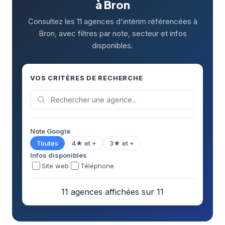
à Bron
Consultez les 11 agences d'intérim référencées à
Bron, avec filtres par note, secteur et infos
disponibles.
VOS CRITÈRES DE RECHERCHE
Note Google
Toutes
4★ et +
3★ et +
Infos disponibles
Site web
Téléphone
11 agences affichées sur 11