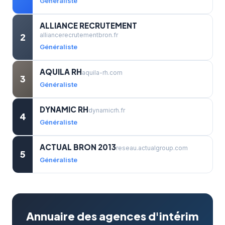
Généraliste
ALLIANCE RECRUTEMENT
2
alliancerecrutementbron.fr
Généraliste
AQUILA RH
aquila-rh.com
3
Généraliste
DYNAMIC RH
dynamicrh.fr
4
Généraliste
ACTUAL BRON 2013
reseau.actualgroup.com
5
Généraliste
Annuaire des agences d'intérim