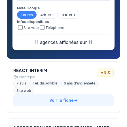
Note Google
Toutes
4★ et +
3★ et +
Infos disponibles
Site web
Téléphone
11 agences affichées sur 11
REACT’INTERIM
★
5.0
Chantepie
7 avis
Tél. disponible
6 ans d'ancienneté
Site web
Voir la fiche