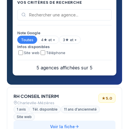
VOS CRITÈRES DE RECHERCHE
Note Google
Toutes
4★ et +
3★ et +
Infos disponibles
Site web
Téléphone
5 agences affichées sur 5
RH CONSEIL INTERIM
★
5.0
Charleville-Mézières
1 avis
Tél. disponible
11 ans d'ancienneté
Site web
Voir la fiche