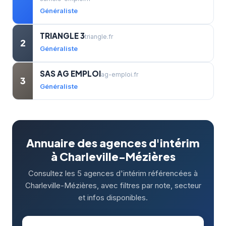
Généraliste
TRIANGLE 3
triangle.fr
2
Généraliste
SAS AG EMPLOI
ag-emploi.fr
3
Généraliste
Annuaire des agences d'intérim
à Charleville-Mézières
Consultez les 5 agences d'intérim référencées à
Charleville-Mézières, avec filtres par note, secteur
et infos disponibles.