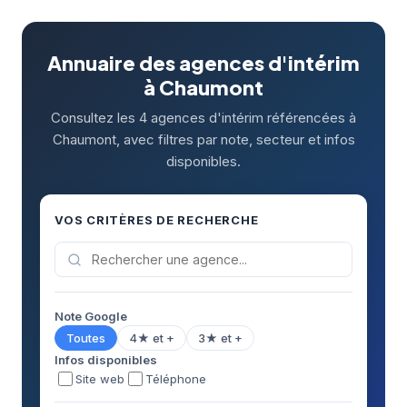
Annuaire des agences d'intérim
à Chaumont
Consultez les 4 agences d'intérim référencées à
Chaumont, avec filtres par note, secteur et infos
disponibles.
VOS CRITÈRES DE RECHERCHE
Note Google
Toutes
4★ et +
3★ et +
Infos disponibles
Site web
Téléphone