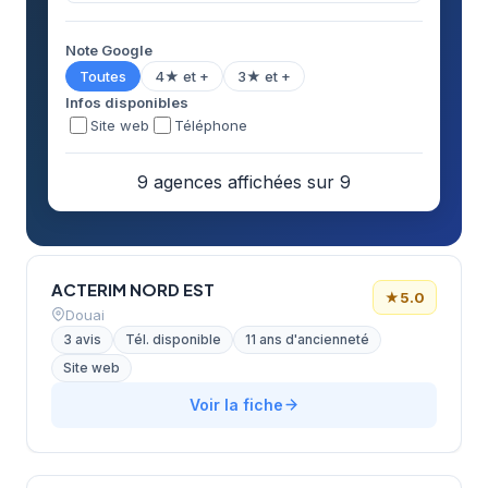
Note Google
Toutes
4★ et +
3★ et +
Infos disponibles
Site web
Téléphone
9 agences affichées sur 9
ACTERIM NORD EST
★
5.0
Douai
3 avis
Tél. disponible
11 ans d'ancienneté
Site web
Voir la fiche