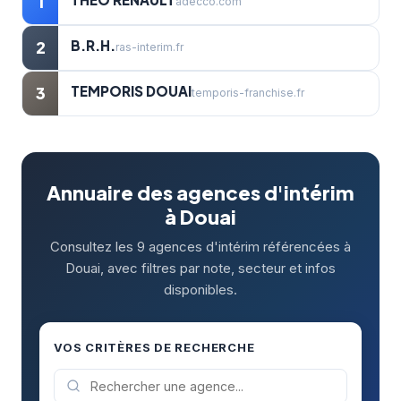
1
adecco.com
B.R.H.
2
ras-interim.fr
TEMPORIS DOUAI
3
temporis-franchise.fr
Annuaire des agences d'intérim
à Douai
Consultez les 9 agences d'intérim référencées à
Douai, avec filtres par note, secteur et infos
disponibles.
VOS CRITÈRES DE RECHERCHE