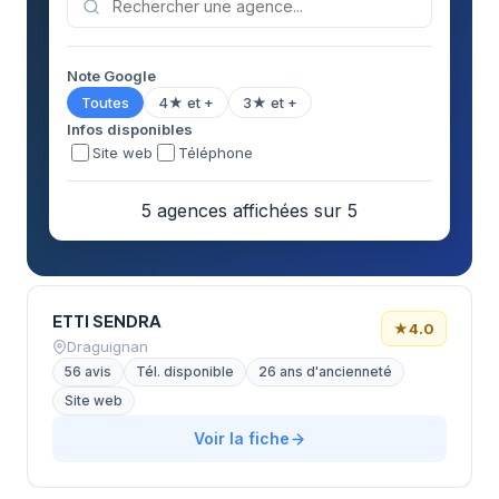
Note Google
Toutes
4★ et +
3★ et +
Infos disponibles
Site web
Téléphone
5 agences affichées sur 5
ETTI SENDRA
★
4.0
Draguignan
56 avis
Tél. disponible
26 ans d'ancienneté
Site web
Voir la fiche