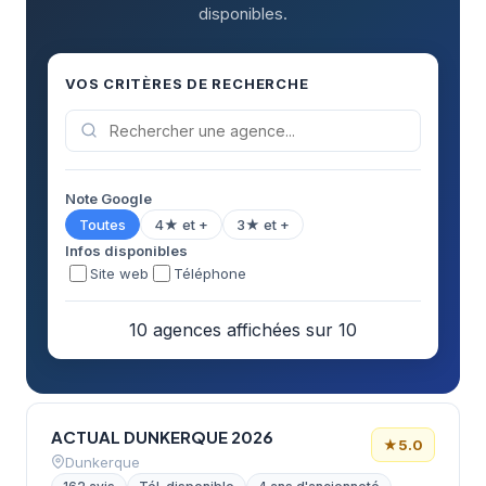
disponibles.
VOS CRITÈRES DE RECHERCHE
Note Google
Toutes
4★ et +
3★ et +
Infos disponibles
Site web
Téléphone
10 agences affichées sur 10
ACTUAL DUNKERQUE 2026
★
5.0
Dunkerque