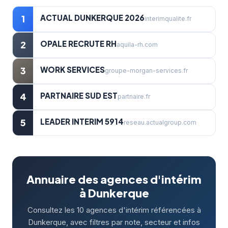
ACTUAL DUNKERQUE 2026
1
interimqualite.fr
OPALE RECRUTE RH
2
aquila-rh.com
WORK SERVICES
3
groupe-morgan-services.fr
PARTNAIRE SUD EST
4
partnaire.fr
LEADER INTERIM 5914
5
reseau.actualgroup.com
Annuaire des agences d'intérim
à Dunkerque
Consultez les 10 agences d'intérim référencées à
Dunkerque, avec filtres par note, secteur et infos