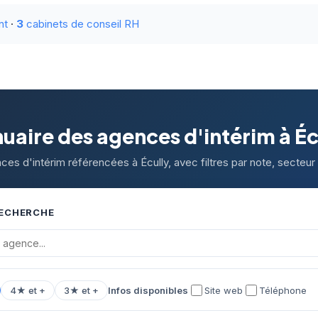
nt
·
3
cabinets de conseil RH
uaire des agences d'intérim à Éc
ces d'intérim référencées à Écully, avec filtres par note, secteur 
RECHERCHE
4★ et +
3★ et +
Infos disponibles
Site web
Téléphone