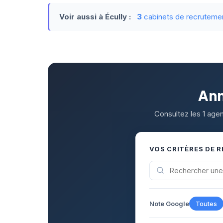
Voir aussi à Écully :
3
cabinets de recruteme
Ann
Consultez les 1 agen
VOS CRITÈRES DE 
Note Google
Toutes