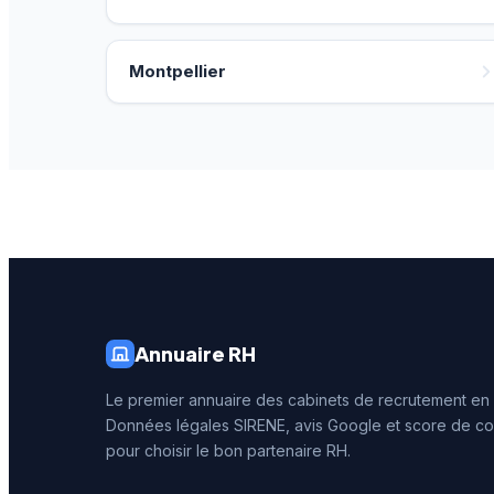
Montpellier
Annuaire RH
Le premier annuaire des cabinets de recrutement en
Données légales SIRENE, avis Google et score de co
pour choisir le bon partenaire RH.