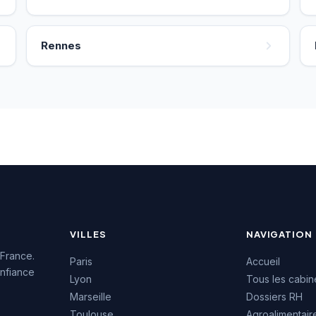
Rennes
VILLES
NAVIGATION
 France.
Paris
Accueil
nfiance
Lyon
Tous les cabin
Marseille
Dossiers RH
Toulouse
Agroalimentair