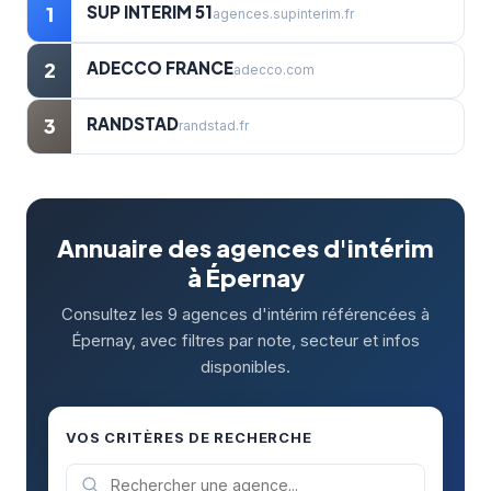
SUP INTERIM 51
1
agences.supinterim.fr
ADECCO FRANCE
2
adecco.com
RANDSTAD
3
randstad.fr
Annuaire des agences d'intérim
à Épernay
Consultez les 9 agences d'intérim référencées à
Épernay, avec filtres par note, secteur et infos
disponibles.
VOS CRITÈRES DE RECHERCHE