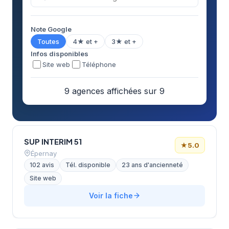
Note Google
Toutes
4★ et +
3★ et +
Infos disponibles
Site web
Téléphone
9 agences affichées sur 9
SUP INTERIM 51
★
5.0
Épernay
102 avis
Tél. disponible
23 ans d'ancienneté
Site web
Voir la fiche