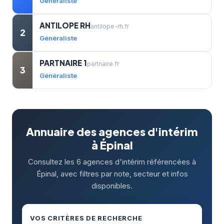
Généraliste
ANTILOPE RH
antilope-rh.fr
2
Généraliste
PARTNAIRE 1
partnaire.fr
3
Généraliste
Annuaire des agences d'intérim
à Épinal
Consultez les 6 agences d'intérim référencées à
Épinal, avec filtres par note, secteur et infos
disponibles.
VOS CRITÈRES DE RECHERCHE