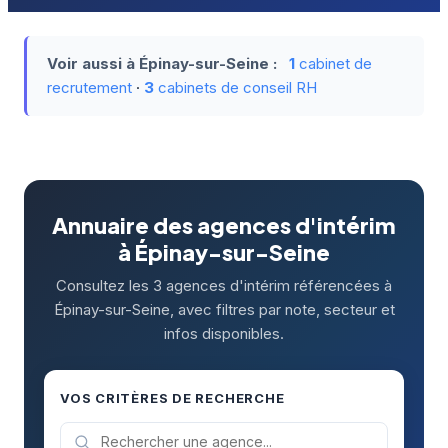
Voir aussi à Épinay-sur-Seine :
1
cabinet de
recrutement
·
3
cabinets de conseil RH
Annuaire des agences d'intérim
à Épinay-sur-Seine
Consultez les 3 agences d'intérim référencées à
Épinay-sur-Seine, avec filtres par note, secteur et
infos disponibles.
VOS CRITÈRES DE RECHERCHE