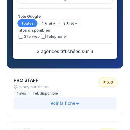
Note Google
Toutes
4★ et +
3★ et +
Infos disponibles
Site web
Téléphone
3 agences affichées sur 3
PRO STAFF
★
5.0
Épinay-sur-Seine
1 avis
Tél. disponible
Voir la fiche