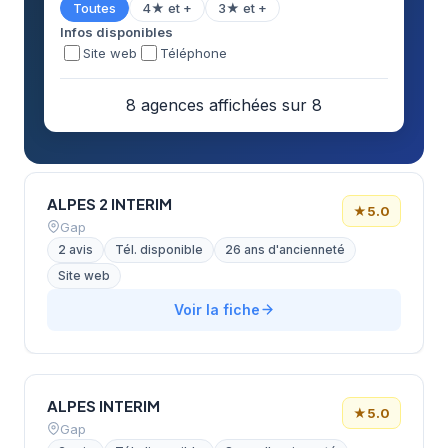
Toutes
4★ et +
3★ et +
Infos disponibles
Site web
Téléphone
8 agences affichées sur 8
ALPES 2 INTERIM
★
5.0
Gap
2 avis
Tél. disponible
26 ans d'ancienneté
Site web
Voir la fiche
ALPES INTERIM
★
5.0
Gap