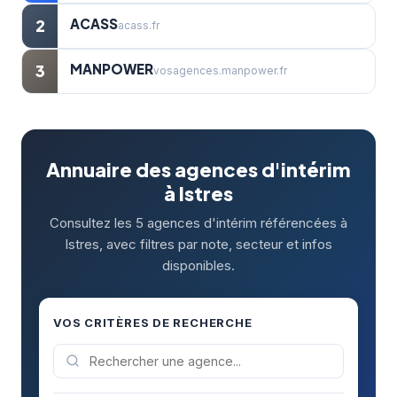
ACASS
2
acass.fr
MANPOWER
3
vosagences.manpower.fr
Annuaire des agences d'intérim
à Istres
Consultez les 5 agences d'intérim référencées à
Istres, avec filtres par note, secteur et infos
disponibles.
VOS CRITÈRES DE RECHERCHE