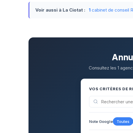
Voir aussi à La Ciotat :
1
cabinet de conseil 
Annua
Consultez les 1 agence
VOS CRITÈRES DE 
Note Google
Toutes