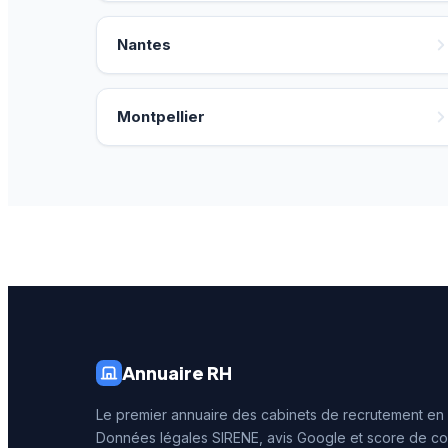
Nantes
Montpellier
Annuaire RH
Le premier annuaire des cabinets de recrutement en
Données légales SIRENE, avis Google et score de co