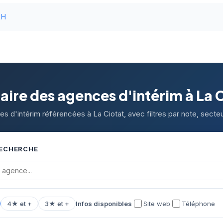
RH
ire des agences d'intérim à La 
s d'intérim référencées à La Ciotat, avec filtres par note, secteu
RECHERCHE
4★ et +
3★ et +
Infos disponibles
Site web
Téléphone