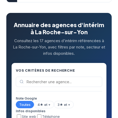
Annuaire des agences d'intérim
à La Roche-sur-Yon
Consultez les 17 agences d'intérim référencées à
La Roche-sur-Yon, avec filtres par note, secteur et
infos disponibles.
VOS CRITÈRES DE RECHERCHE
Note Google
Toutes
4★ et +
3★ et +
Infos disponibles
Site web
Téléphone