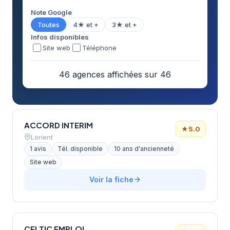
Note Google
Toutes
4★ et +
3★ et +
Infos disponibles
Site web
Téléphone
46 agences affichées sur 46
ACCORD INTERIM
★
5.0
Lorient
1 avis
Tél. disponible
10 ans d'ancienneté
Site web
Voir la fiche
CELTIC EMPLOI