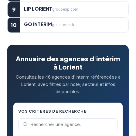
LIP LORIENT
9
groupelip.com
GO INTERIM
10
go-interim.fr
Annuaire des agences d'intérim
à Lorient
Consultez les 46 agences d'intérim référencées à
Lorient, avec filtres par note, secteur et infos
disponibles.
VOS CRITÈRES DE RECHERCHE