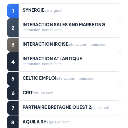
SYNERGIE
1
synergie.fr
INTERACTION SALES AND MARKETING
2
interaction-interim.com
INTERACTION IROISE
3
interaction-interim.com
INTERACTION ATLANTIQUE
4
interaction-interim.com
CELTIC EMPLOI
5
interaction-interim.com
CRIT
6
crit-job.com
PARTNAIRE BRETAGNE OUEST 2
7
partnaire.fr
AQUILA RH
8
aquila-rh.com