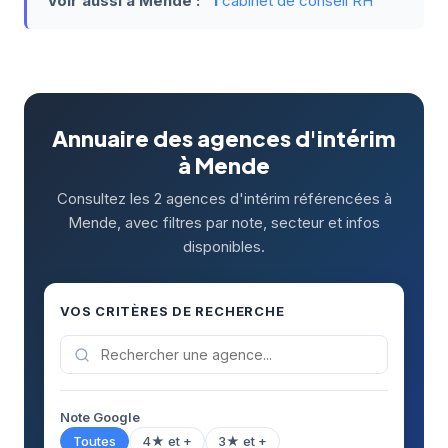
Voir aussi à Mende :
1
cabinet de conseil RH
Annuaire des agences d'intérim
à Mende
Consultez les 2 agences d'intérim référencées à
Mende, avec filtres par note, secteur et infos
disponibles.
VOS CRITÈRES DE RECHERCHE
Note Google
Toutes
4★ et +
3★ et +