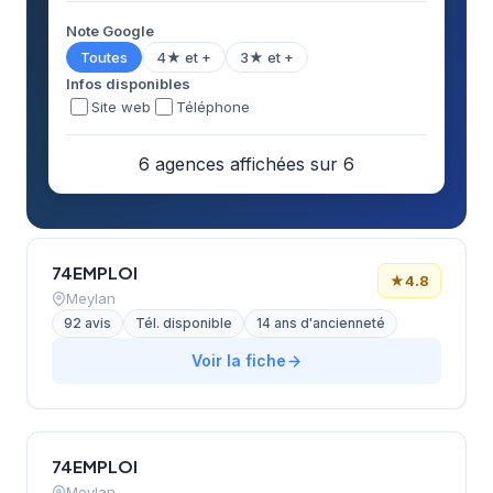
Note Google
Toutes
4★ et +
3★ et +
Infos disponibles
Site web
Téléphone
6 agences affichées sur 6
74EMPLOI
★
4.8
Meylan
92 avis
Tél. disponible
14 ans d'ancienneté
Voir la fiche
74EMPLOI
Meylan