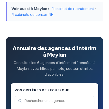
Voir aussi à Meylan :
1
cabinet de recrutement
·
4
cabinets de conseil RH
Annuaire des agences d'intérim
à Meylan
Consultez les 6 agences d'intérim référencées à
Meylan, avec filtres par note, secteur et infos
disponibles.
VOS CRITÈRES DE RECHERCHE