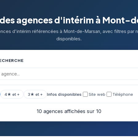
 des agences d'intérim à Mont-
ences d'intérim référencées à Mont-de-Marsan, avec filtres par no
disponibles.
RECHERCHE
4★ et +
3★ et +
Infos disponibles
Site web
Téléphone
10 agences affichées sur 10