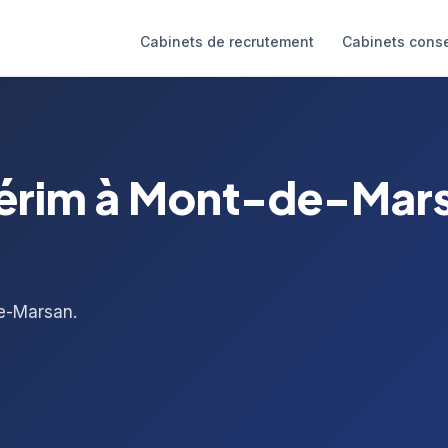
Cabinets de recrutement
Cabinets conse
térim à Mont-de-Mar
e-Marsan.