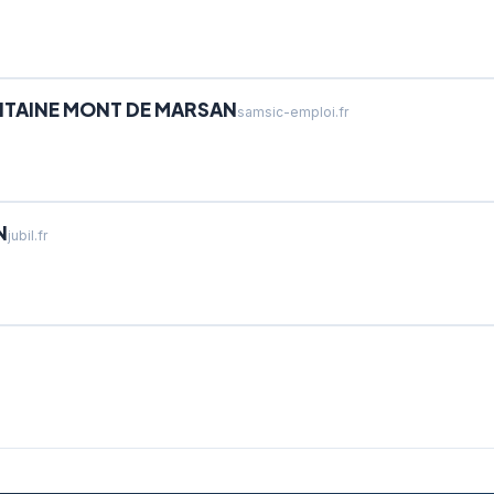
ITAINE MONT DE MARSAN
samsic-emploi.fr
N
jubil.fr