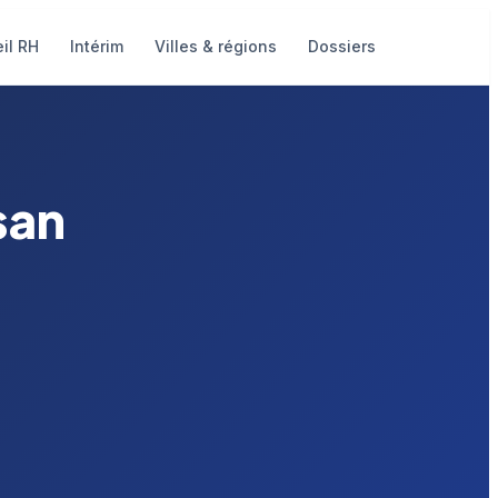
il RH
Intérim
Villes & régions
Dossiers
san