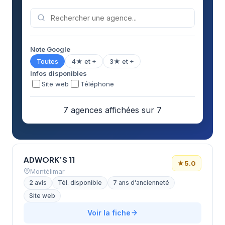
Note Google
Toutes
4★ et +
3★ et +
Infos disponibles
Site web
Téléphone
7 agences affichées sur 7
ADWORK’S 11
★
5.0
Montélimar
2 avis
Tél. disponible
7 ans d'ancienneté
Site web
Voir la fiche