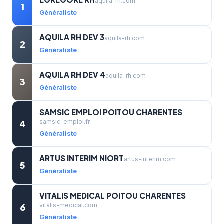
aquila-rh.com
1
Généraliste
AQUILA RH DEV 3
aquila-rh.com
2
Généraliste
AQUILA RH DEV 4
aquila-rh.com
3
Généraliste
SAMSIC EMPLOI POITOU CHARENTES
4
samsic-emploi.fr
Généraliste
ARTUS INTERIM NIORT
artus-interim.com
5
Généraliste
VITALIS MEDICAL POITOU CHARENTES
6
vitalis-medical.com
Généraliste