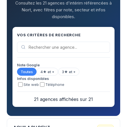
Consultez les 21 agences d'intérim référencées à
Niort, avec filtres par note, secteur et infos
disponibles.
VOS CRITÈRES DE RECHERCHE
Note Google
Toutes
4★ et +
3★ et +
Infos disponibles
Site web
Téléphone
21 agences affichées sur 21