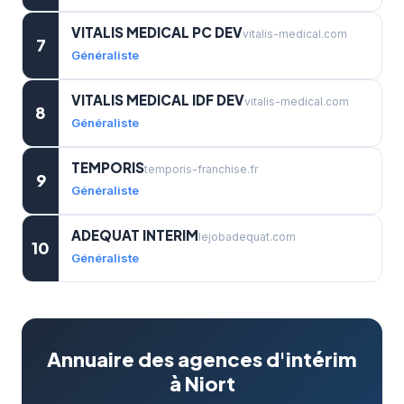
VITALIS MEDICAL PC DEV
vitalis-medical.com
7
Généraliste
VITALIS MEDICAL IDF DEV
vitalis-medical.com
8
Généraliste
TEMPORIS
temporis-franchise.fr
9
Généraliste
ADEQUAT INTERIM
lejobadequat.com
10
Généraliste
Annuaire des agences d'intérim
à Niort