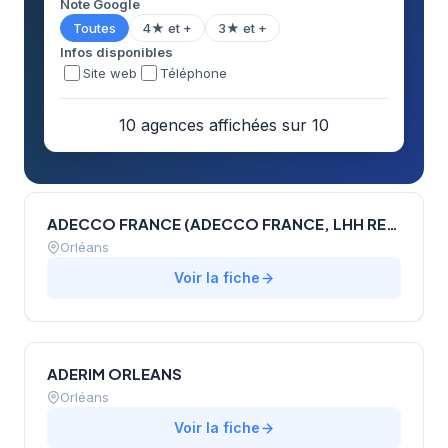
Note Google
Toutes
4★ et +
3★ et +
Infos disponibles
Site web
Téléphone
10 agences affichées sur 10
ADECCO FRANCE (ADECCO FRANCE, LHH RECRUITMENT SOLUTIONS, AKKODIS TALENT, QAPA)
Orléans
Voir la fiche
ADERIM ORLEANS
Orléans
Voir la fiche