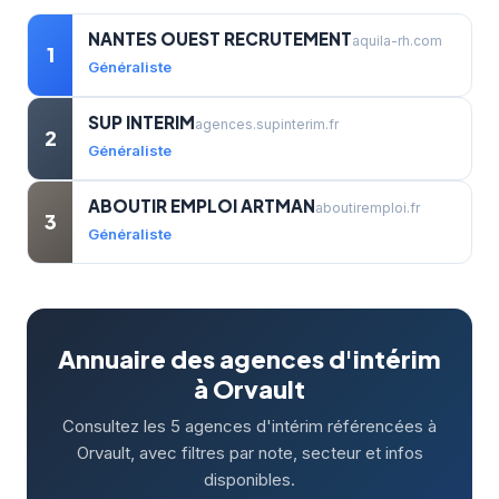
NANTES OUEST RECRUTEMENT
aquila-rh.com
1
Généraliste
SUP INTERIM
agences.supinterim.fr
2
Généraliste
ABOUTIR EMPLOI ARTMAN
aboutiremploi.fr
3
Généraliste
Annuaire des agences d'intérim
à Orvault
Consultez les 5 agences d'intérim référencées à
Orvault, avec filtres par note, secteur et infos
disponibles.