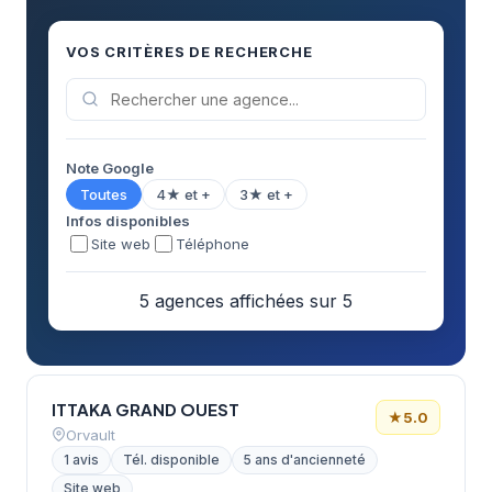
VOS CRITÈRES DE RECHERCHE
Note Google
Toutes
4★ et +
3★ et +
Infos disponibles
Site web
Téléphone
5 agences affichées sur 5
ITTAKA GRAND OUEST
★
5.0
Orvault
1 avis
Tél. disponible
5 ans d'ancienneté
Site web