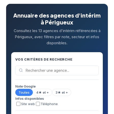
Annuaire des agences d'intérim
à Périgueux
Consultez les 13 agences d'intérim référencées à
Périgueux, avec filtres par note, secteur et infos
disponibles.
VOS CRITÈRES DE RECHERCHE
Note Google
Toutes
4★ et +
3★ et +
Infos disponibles
Site web
Téléphone