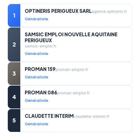
OPTINERIS PERIGUEUX SARL
agence.optineris.fr
1
Généraliste
SAMSIC EMPLOI NOUVELLE AQUITAINE
PERIGUEUX
2
samsic-emploi.fr
Généraliste
PROMAN 159
proman-emploi.fr
3
Généraliste
PROMAN 086
proman-emploi.fr
4
Généraliste
CLAUDETTE INTERIM
claudette-interim.fr
5
Généraliste