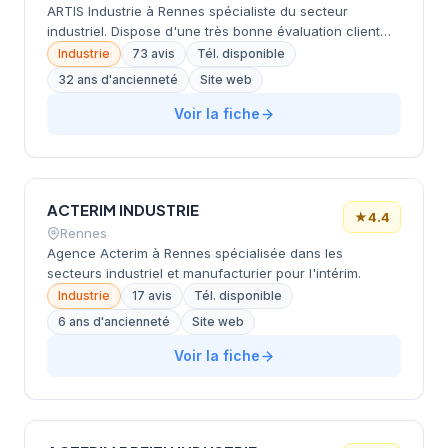
ARTIS Industrie à Rennes spécialiste du secteur
industriel. Dispose d'une très bonne évaluation client
avec 4.6/5.
Industrie
73 avis
Tél. disponible
32 ans d'ancienneté
Site web
Voir la fiche
ACTERIM INDUSTRIE
★
4.4
Rennes
Agence Acterim à Rennes spécialisée dans les
secteurs industriel et manufacturier pour l'intérim.
Industrie
17 avis
Tél. disponible
6 ans d'ancienneté
Site web
Voir la fiche