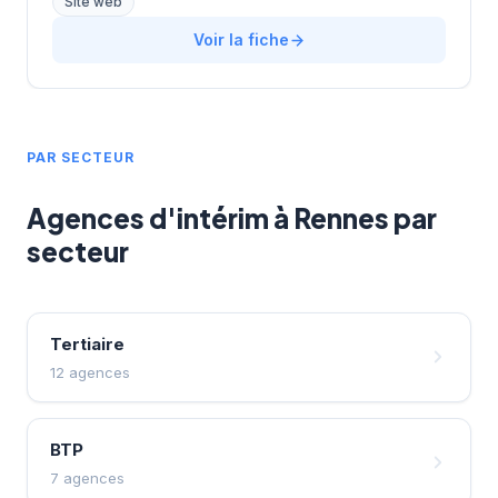
Site web
travaux publics, transport, logistique, industrie et
maintenance, ainsi que dans le tertiaire et services. Il
Voir la fiche
intervient principalement auprès de profils de CAP à
Bac et exerce une activité régionale.
PAR SECTEUR
Agences d'intérim à Rennes par
secteur
Tertiaire
12 agences
BTP
7 agences