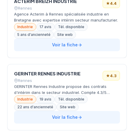
ACTERIM BREIZH INDUSTRIE
★
4.4
Rennes
Agence Acterim à Rennes spécialisée industrie en
Bretagne avec expertise intérim secteur manufacturier.
Industrie
17 avis
Tél. disponible
5 ans d'ancienneté
Site web
Voir la fiche
GERINTER RENNES INDUSTRIE
★
4.3
Rennes
GERINTER Rennes Industrie propose des contrats
d'intérim dans le secteur industriel. Compte 4.3/5
d'évaluation client avec plusieurs avis positifs.
Industrie
19 avis
Tél. disponible
22 ans d'ancienneté
Site web
Voir la fiche