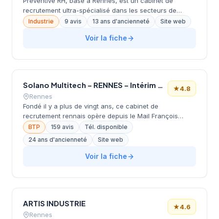
Preventive RH, basé à Rennes, est un cabinet de
recrutement ultra-spécialisé dans les secteurs de
l'énergie (énergies renouvelables, nucléaire, réseaux
Industrie
9 avis
13 ans d'ancienneté
Site web
électriques, eau et déchets). Le cabinet intervient en
Voir la fiche
recrutement CDI, executive search et missions
freelance pour des cadres, experts et dirigeants sur
des métiers à fort enjeu technique et managérial.
Solano Multitech – RENNES – Intérim Bâtiment-Agro-Industrie-Tertiaire
★
4.8
Rennes
Fondé il y a plus de vingt ans, ce cabinet de
recrutement rennais opère depuis le Mail François
Mitterrand au cœur de la ville. La structure
BTP
159 avis
Tél. disponible
accompagne les entreprises bretonnes dans leurs
24 ans d'ancienneté
Site web
recrutements en s'appuyant sur une connaissance
approfondie du marché local de l'emploi. Avec une note
Voir la fiche
de 4,8/5 sur 159 avis Google, l'établissement témoigne
d'une relation de confiance établie avec ses clients et
candidats.
ARTIS INDUSTRIE
★
4.6
Rennes