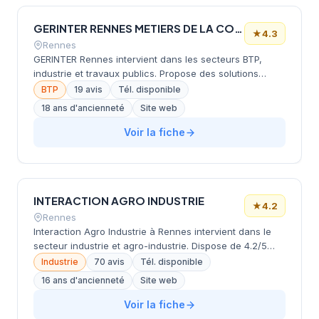
GERINTER RENNES METIERS DE LA CONSTRUCTION ET DE L’INDUSTRIE DU BATIMENT ET DES TRAVAUX PUBLICS
★
4.3
Rennes
GERINTER Rennes intervient dans les secteurs BTP,
industrie et travaux publics. Propose des solutions
d'intérim pour métiers spécialisés.
BTP
19 avis
Tél. disponible
18 ans d'ancienneté
Site web
Voir la fiche
INTERACTION AGRO INDUSTRIE
★
4.2
Rennes
Interaction Agro Industrie à Rennes intervient dans le
secteur industrie et agro-industrie. Dispose de 4.2/5
d'évaluation.
Industrie
70 avis
Tél. disponible
16 ans d'ancienneté
Site web
Voir la fiche