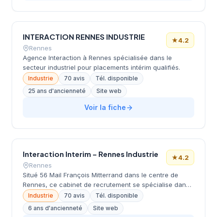
INTERACTION RENNES INDUSTRIE
★
4.2
Rennes
Agence Interaction à Rennes spécialisée dans le
secteur industriel pour placements intérim qualifiés.
Industrie
70 avis
Tél. disponible
25 ans d'ancienneté
Site web
Voir la fiche
Interaction Interim – Rennes Industrie
★
4.2
Rennes
Situé 56 Mail François Mitterrand dans le centre de
Rennes, ce cabinet de recrutement se spécialise dans
le secteur industriel et l'intérim. La structure
Industrie
70 avis
Tél. disponible
accompagne les entreprises bretonnes dans leurs
6 ans d'ancienneté
Site web
recrutements temporaires et permanents, avec un