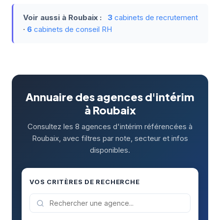
Voir aussi à Roubaix :
3
cabinets de recrutement
·
6
cabinets de conseil RH
Annuaire des agences d'intérim
à Roubaix
Consultez les 8 agences d'intérim référencées à
Roubaix, avec filtres par note, secteur et infos
disponibles.
VOS CRITÈRES DE RECHERCHE