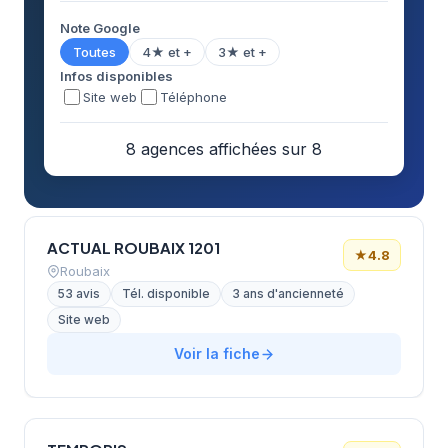
Note Google
Toutes
4★ et +
3★ et +
Infos disponibles
Site web
Téléphone
8 agences affichées sur 8
ACTUAL ROUBAIX 1201
★
4.8
Roubaix
53 avis
Tél. disponible
3 ans d'ancienneté
Site web
Voir la fiche