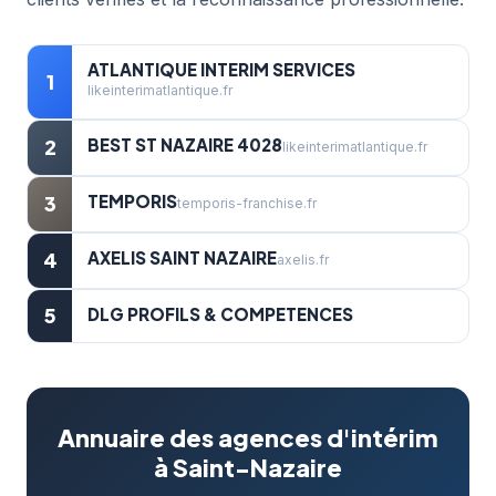
ATLANTIQUE INTERIM SERVICES
1
likeinterimatlantique.fr
BEST ST NAZAIRE 4028
2
likeinterimatlantique.fr
TEMPORIS
3
temporis-franchise.fr
AXELIS SAINT NAZAIRE
4
axelis.fr
5
DLG PROFILS & COMPETENCES
Annuaire des agences d'intérim
à Saint-Nazaire