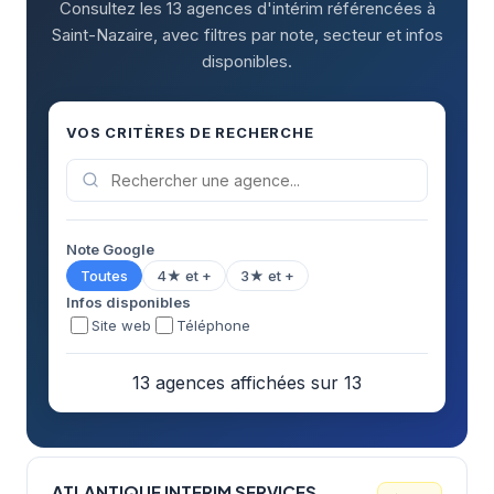
Consultez les 13 agences d'intérim référencées à
Saint-Nazaire, avec filtres par note, secteur et infos
disponibles.
VOS CRITÈRES DE RECHERCHE
Note Google
Toutes
4★ et +
3★ et +
Infos disponibles
Site web
Téléphone
13 agences affichées sur 13
ATLANTIQUE INTERIM SERVICES