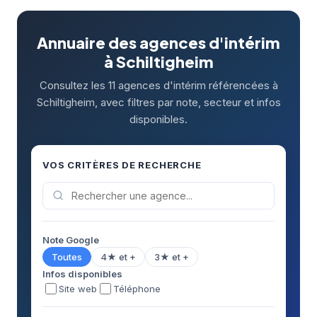
Annuaire des agences d'intérim
à Schiltigheim
Consultez les 11 agences d'intérim référencées à
Schiltigheim, avec filtres par note, secteur et infos
disponibles.
VOS CRITÈRES DE RECHERCHE
Note Google
Toutes
4★ et +
3★ et +
Infos disponibles
Site web
Téléphone