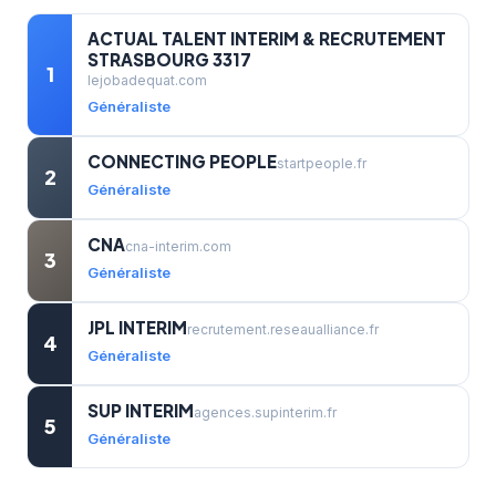
ACTUAL TALENT INTERIM & RECRUTEMENT
STRASBOURG 3317
1
lejobadequat.com
Généraliste
CONNECTING PEOPLE
startpeople.fr
2
Généraliste
CNA
cna-interim.com
3
Généraliste
JPL INTERIM
recrutement.reseaualliance.fr
4
Généraliste
SUP INTERIM
agences.supinterim.fr
5
Généraliste