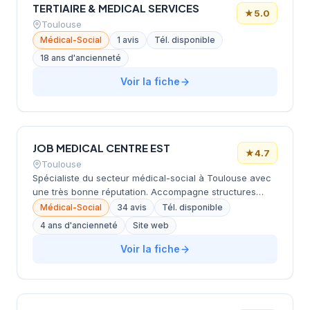
TERTIAIRE & MEDICAL SERVICES
★
5.0
Toulouse
Médical-Social
1 avis
Tél. disponible
18 ans d'ancienneté
Voir la fiche
JOB MEDICAL CENTRE EST
★
4.7
Toulouse
Spécialiste du secteur médical-social à Toulouse avec
une très bonne réputation. Accompagne structures
sanitaires et établissements sociaux.
Médical-Social
34 avis
Tél. disponible
4 ans d'ancienneté
Site web
Voir la fiche