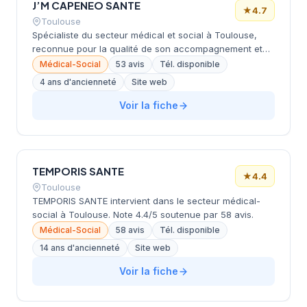
J’M CAPENEO SANTE
★
4.7
Toulouse
Spécialiste du secteur médical et social à Toulouse,
reconnue pour la qualité de son accompagnement et
sa connaissance métier.
Médical-Social
53 avis
Tél. disponible
4 ans d'ancienneté
Site web
Voir la fiche
TEMPORIS SANTE
★
4.4
Toulouse
TEMPORIS SANTE intervient dans le secteur médical-
social à Toulouse. Note 4.4/5 soutenue par 58 avis.
Médical-Social
58 avis
Tél. disponible
14 ans d'ancienneté
Site web
Voir la fiche